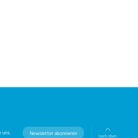
e CFast Karte
e uns
Newsletter abonnieren
nach oben
Scroll Back to