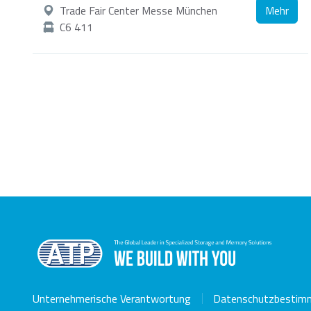
Trade Fair Center Messe München
Mehr
C6 411
Speicherkarten
SD/SDHC/SDXC Card
m
C
Unternehmerische Verantwortung
Datenschutzbestim