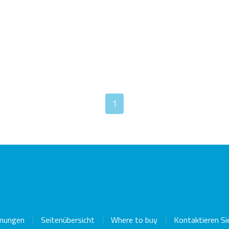
SSDs
1
icroSD/microSDHC/microSDXC
PCIe® Gen4 NVMe
Industriell
ard
CFexpress Card
mungen
Seitenübersicht
Where to buy
Kontaktieren Si