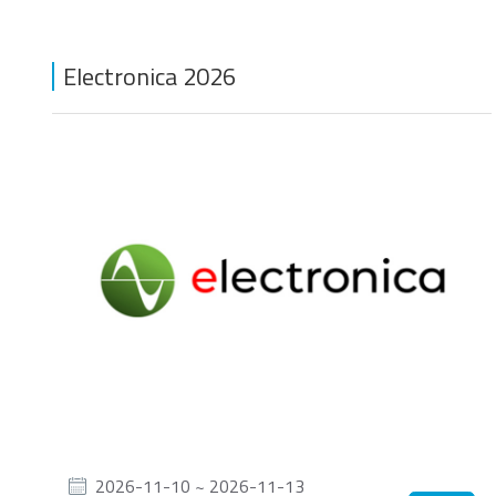
Electronica 2026
PCIe® Gen4 NVMe U.2
S
SSD
Product Line Naming Rule
Downloa
2026-11-10 ~ 2026-11-13
USB 2.0 NANODURA
U